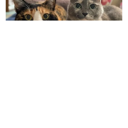
紹介するのは、X（旧Twitter）ユーザー@nibi_to_tabiさんの
愛猫・たびちゃんとにびちゃん。 こちらは、たびちゃんと
にびちゃんが猫用のホットカーペットでくつろいでいるとこ
ろを 撮影した写真です。仲良く並んでいるのが可愛いです
ね！飼い主さんは、寒い時期の夜に 猫用ホットカーペット
の電源を入れているそうですが、ある朝起きたときに、2匹
がくっつ いて過ごしていたのだとか。